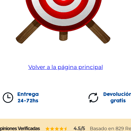
Volver a la página principal
Entrega
Devolució
24-72hs
gratis
4.5
/5
Basado en
829
Re