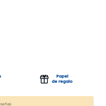
n
Papel
de regalo
señas