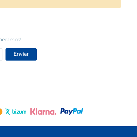
speramos!
Enviar