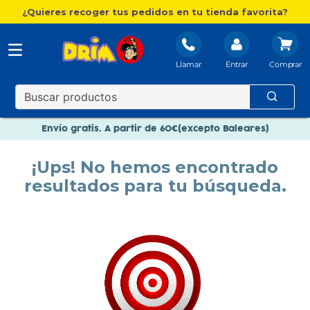
¿Quieres recoger tus pedidos en tu tienda favorita?
Llamar
Entrar
Nuevo catálogo Aire Libre
Envío gratis. A partir de 60€(excepto Baleares)
Paga en 3 plazos sin intereses
¡Ups! No hemos encontrado
Nuevo catálogo Aire Libre
resultados para tu búsqueda.
Paga en 3 plazos sin intereses