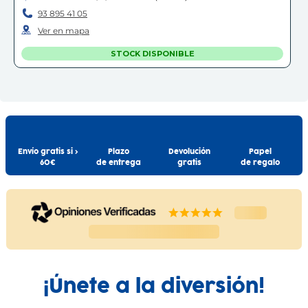
93 895 41 05
Ver en mapa
STOCK DISPONIBLE
BLANES
Blanes
Avinguda d'Europa, 26
(
17300
)
97 235 29 99
Envío gratis si >
Plazo
Devolución
Papel
Ver en mapa
60€
de entrega
gratis
de regalo
STOCK DISPONIBLE
EL VENDRELL
El Vendrell
Carrer del Segre, 17
(
43700
)
97 766 46 15
¡Únete a la diversión!
Ver en mapa