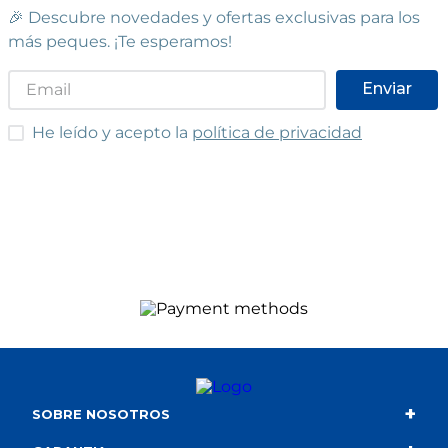
STOCK DISPONIBLE
🎉 Descubre novedades y ofertas exclusivas para los
más peques. ¡Te esperamos!
FIGUERES
Vilatenim
Enviar
Avinguda de Roses, 75
(
17484
)
97 250 52 61
He leído y acepto las condiciones
He leído y acepto la
política de privacidad
Ver en mapa
STOCK DISPONIBLE
BARCELONA - VERDUM
Barcelona
Passeig de Verdum, 11
(
08042
)
93 359 09 38
Ver en mapa
STOCK DISPONIBLE
+
SOBRE NOSOTROS
C.C. SANT CUGAT