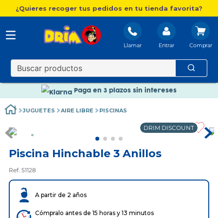
¿Quieres recoger tus pedidos en tu tienda favorita?
Llamar
Entrar
Nuevo catálogo Aire Libre
Envío gratis. A partir de 60€(excepto Baleares)
Paga en 3 plazos sin intereses
Nuevo catálogo Aire Libre
JUGUETES
AIRE LIBRE
PISCINAS
Paga en 3 plazos sin intereses
DRIM DISCOUNT
Piscina Hinchable 3 Anillos
Ref. 51128
A partir de 2 años
Cómpralo antes de 15 horas y 13 minutos