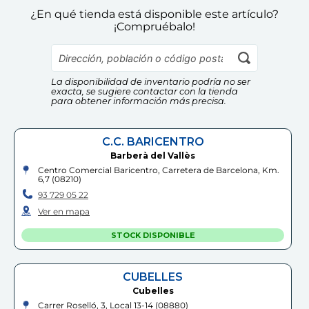
Información Adicional:
hinchable
Anillas
¿En qué tienda está disponible este artículo?
Instrucciones de uso y datos de contacto del fabricante
¡Compruébalo!
dentro del embalaje del producto. Si tienes dudas,
MUÑECAS SAICA
BESTWAY
contáctanos a
info@drim.es
7
,
99
€
5
,
99
€
19
,
99
€
Cumple las normas europeas de
La disponibilidad de inventario podría no ser
seguridad. Guarde esta
Comprar
Comprar
exacta, se sugiere contactar con la tienda
información para futuras
para obtener información más precisa.
consultas. Las especificaciones,
colores y contenidos pueden
variar respecto a los de la
ilustración.
C.C. BARICENTRO
Barberà del Vallès
Centro Comercial Baricentro, Carretera de Barcelona, Km.
6,7
(
08210
)
93 729 05 22
Ver en mapa
STOCK DISPONIBLE
CUBELLES
Cubelles
Carrer Roselló, 3, Local 13-14
(
08880
)