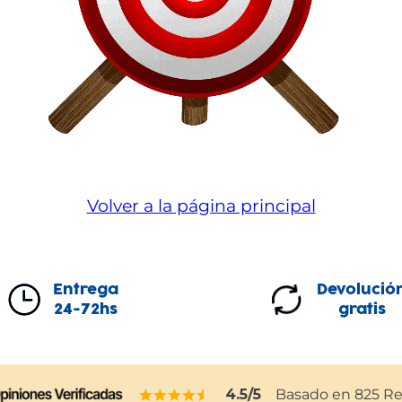
Volver a la página principal
Entrega
Devolució
24-72hs
gratis
4.5
/5
Basado en
825
Re