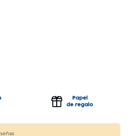
n
Papel
de regalo
señas