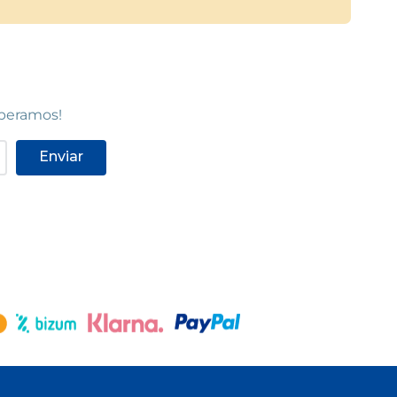
speramos!
Enviar