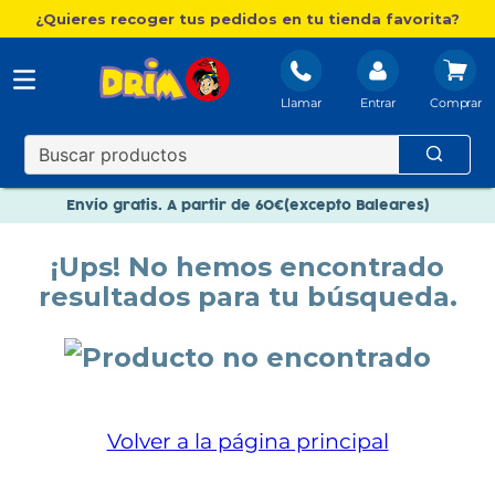
¿Quieres recoger tus pedidos en tu tienda favorita?
Llamar
Entrar
Nuevo catálogo Aire Libre
Envío gratis. A partir de 60€(excepto Baleares)
Paga en 3 plazos sin intereses
¡Ups! No hemos encontrado
Nuevo catálogo Aire Libre
resultados para tu búsqueda.
Paga en 3 plazos sin intereses
Volver a la página principal