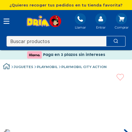
¿Quieres recoger tus pedidos en tu tienda favorita?
Llamar
Entrar
Nuevo catálogo Aire Libre
Envío gratis. A partir de 60€(excepto Baleares)
Paga en 3 plazos sin intereses
Nuevo catálogo Aire Libre
JUGUETES
PLAYMOBIL
PLAYMOBIL CITY ACTION
Paga en 3 plazos sin intereses