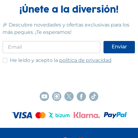
Ver en mapa
¡Únete a la diversión!
POCAS UNIDADES
🎉 Descubre novedades y ofertas exclusivas para los
más peques. ¡Te esperamos!
BLANES
Blanes
Enviar
Avinguda d'Europa, 26
(
17300
)
97 235 29 99
He leído y acepto las condiciones
He leído y acepto la
política de privacidad
Ver en mapa
POCAS UNIDADES
MOLLET - GALLECS
Mollet del Vallès
Carrer de Francesc Ferrer i Guàrdia, 30-32
(
08100
)
93 579 47 28
Ver en mapa
POCAS UNIDADES