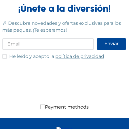
¡Únete a la diversión!
Cumple las normas europeas de
seguridad. Guarde esta
información para futuras
🎉 Descubre novedades y ofertas exclusivas para los
consultas. Las especificaciones,
colores y contenidos pueden
más peques. ¡Te esperamos!
variar respecto a los de la
ilustración.
Enviar
He leído y acepto las condiciones
He leído y acepto la
política de privacidad