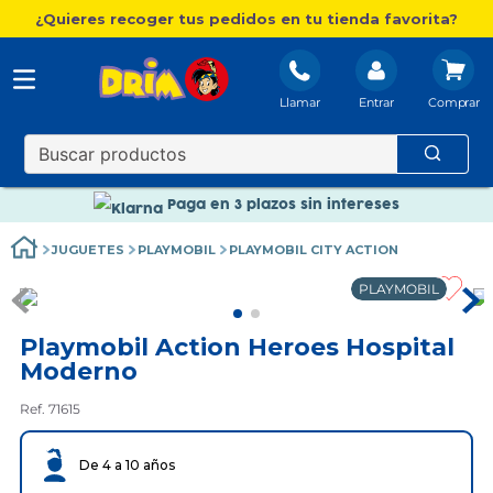
¿Quieres recoger tus pedidos en tu tienda favorita?
Llamar
Entrar
Nuevo catálogo Aire Libre
Envío gratis. A partir de 60€(excepto Baleares)
Paga en 3 plazos sin intereses
Nuevo catálogo Aire Libre
JUGUETES
PLAYMOBIL
PLAYMOBIL CITY ACTION
Paga en 3 plazos sin intereses
PLAYMOBIL
Playmobil Action Heroes Hospital
Moderno
Ref. 71615
De 4 a 10 años