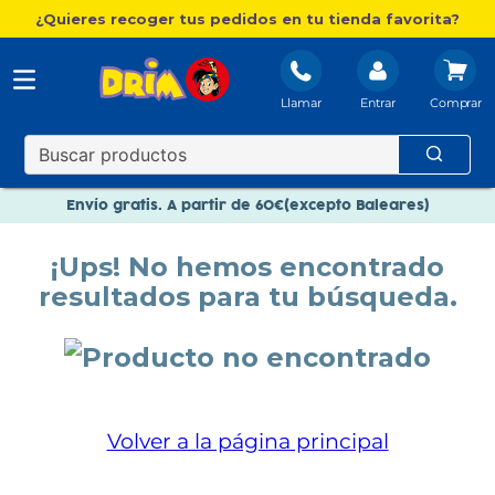
¿Quieres recoger tus pedidos en tu tienda favorita?
Llamar
Entrar
Nuevo catálogo Aire Libre
Envío gratis. A partir de 60€(excepto Baleares)
Paga en 3 plazos sin intereses
¡Ups! No hemos encontrado
Nuevo catálogo Aire Libre
resultados para tu búsqueda.
Paga en 3 plazos sin intereses
Volver a la página principal