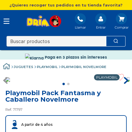
¿Quieres recoger tus pedidos en tu tienda favorita?
Llamar
Entrar
Nuevo catálogo Aire Libre
Envío gratis. A partir de 60€(excepto Baleares)
Paga en 3 plazos sin intereses
Nuevo catálogo Aire Libre
JUGUETES
PLAYMOBIL
PLAYMOBIL NOVELMORE
Paga en 3 plazos sin intereses
PLAYMOBIL
Playmobil Pack Fantasma y
Caballero Novelmore
Ref. 71797
A partir de 4 años