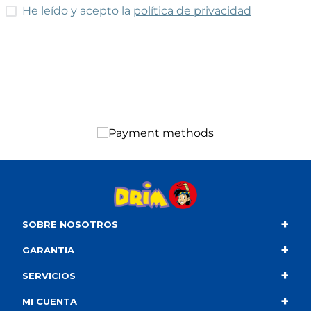
He leído y acepto las condiciones
He leído y acepto la
política de privacidad
+
SOBRE NOSOTROS
+
Contacto
GARANTIA
+
Quiénes somos
Condiciones de compra
SERVICIOS
+
Catálogo
Política de privacidad
Envío
MI CUENTA