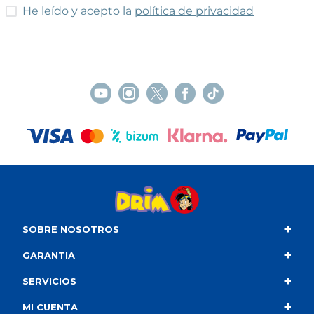
He leído y acepto las condiciones
He leído y acepto la
política de privacidad
+
SOBRE NOSOTROS
+
Contacto
GARANTIA
+
Quiénes somos
Condiciones de compra
SERVICIOS
+
Catálogo
Política de privacidad
Envío
MI CUENTA