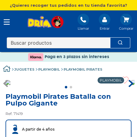
¿Quieres recoger tus pedidos en tu tienda favorita?
Llamar
Entrar
Nuevo catálogo Aire Libre
Envío gratis. A partir de 60€(excepto Baleares)
Paga en 3 plazos sin intereses
Nuevo catálogo Aire Libre
JUGUETES
PLAYMOBIL
PLAYMOBIL PIRATES
Paga en 3 plazos sin intereses
PLAYMOBIL
Playmobil Pirates Batalla con
Pulpo Gigante
Ref. 71419
A partir de 4 años