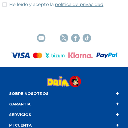
He leído y acepto las condiciones
He leído y acepto la
política de privacidad
+
SOBRE NOSOTROS
+
Contacto
GARANTIA
+
Quiénes somos
Condiciones de compra
SERVICIOS
+
Catálogo
Política de privacidad
Envío
MI CUENTA