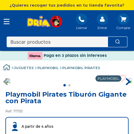
¿Quieres recoger tus pedidos en tu tienda favorita?
Llamar
Entrar
Nuevo catálogo Aire Libre
Envío gratis. A partir de 60€(excepto Baleares)
Paga en 3 plazos sin intereses
Nuevo catálogo Aire Libre
JUGUETES
PLAYMOBIL
PLAYMOBIL PIRATES
Paga en 3 plazos sin intereses
PLAYMOBIL
Playmobil Pirates Tiburón Gigante
con Pirata
Ref. 71793
A partir de 4 años