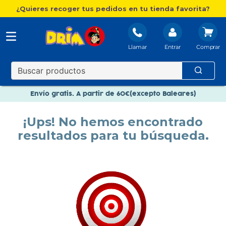
¿Quieres recoger tus pedidos en tu tienda favorita?
Llamar
Entrar
Nuevo catálogo Aire Libre
Envío gratis. A partir de 60€(excepto Baleares)
Paga en 3 plazos sin intereses
¡Ups! No hemos encontrado
Nuevo catálogo Aire Libre
resultados para tu búsqueda.
Paga en 3 plazos sin intereses