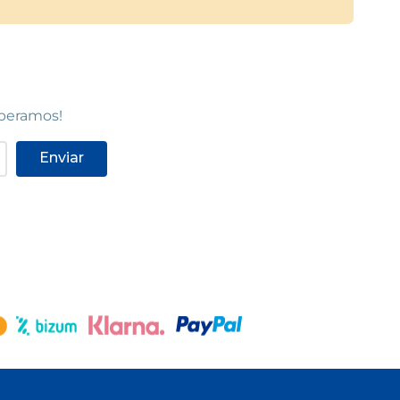
speramos!
Enviar