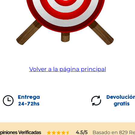
Volver a la página principal
Entrega
Devolució
24-72hs
gratis
4.5
/5
Basado en
829
Re