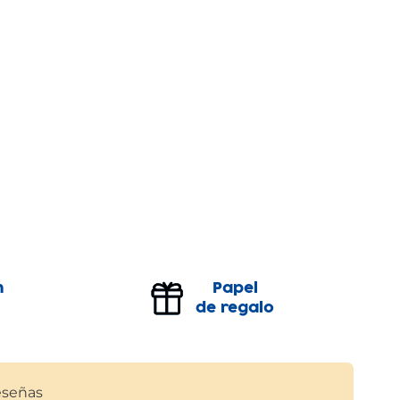
n
Papel
de regalo
señas