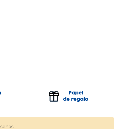
n
Papel
de regalo
señas