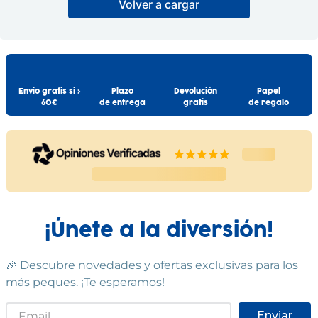
Volver a cargar
Capa baño + visera
Cumple las normas europeas de
Savanna Beige
seguridad. Guarde esta
Savanna Blanco y Rosa
INTERBABY
información para futuras
INTERBABY
consultas. Las especificaciones,
16
,
99
€
colores y contenidos pueden
16
,
99
€
variar respecto a los de la
ilustración.
Comprar
Comprar
Envío gratis si >
Plazo
Devolución
Papel
60€
de entrega
gratis
de regalo
¡Únete a la diversión!
🎉 Descubre novedades y ofertas exclusivas para los
más peques. ¡Te esperamos!
Enviar