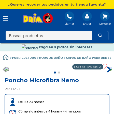
¿Quieres recoger tus pedidos en tu tienda favorita?
Llamar
Entrar
Nuevo catálogo Aire Libre
Envío gratis. A partir de 60€(excepto Baleares)
Paga en 3 plazos sin intereses
Nuevo catálogo Aire Libre
PUERICULTURA
HORA DE BAÑO
CAPAS DE BAÑO PARA BEBES
Paga en 3 plazos sin intereses
ESPORTIVA AKSA
Poncho Microfibra Nemo
Ref. LI2550
De 9 a 23 meses
Cómpralo antes de 4 horas y 44 minutos