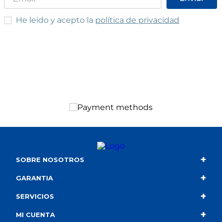
He leído y acepto las condiciones
He leído y acepto la
política de privacidad
+
SOBRE NOSOTROS
+
Contacto
GARANTIA
+
Quiénes somos
Condiciones de compra
SERVICIOS
+
Catálogo
Política de privacidad
Envío
MI CUENTA