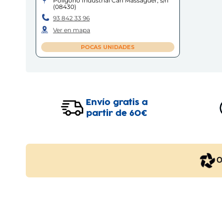
Polígono Industrial Can Massaguer, s/n
(
08430
)
93 842 33 96
Ver en mapa
POCAS UNIDADES
Envío gratis a
partir de 60€