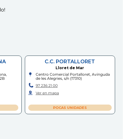
lo!
NA
C.C. PORTALLORET
Lloret de Mar
ona,
Centro Comercial Portalloret, Avinguda
12B
de les Alegries, s/n
(
17310
)
97 236 21 00
Ver en mapa
POCAS UNIDADES