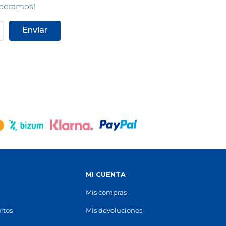
speramos!
Enviar
S
MI CUENTA
Mis compras
itos
Mis devoluciones