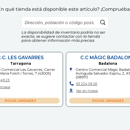
n qué tienda está disponible este artículo? ¡Compruéba
La disponibilidad de inventario podría no ser
exacta, se sugiere contactar con la tienda
para obtener información más precisa.
C.C. LES GAVARRES
C.C MÀGIC BADALO
Tarragona
Badalona
 Comercial Les Gavarres, Carrer
Centro Comercial Màgic Badal
Maria Folch i Torres, 7
(
43005
)
Avinguda Salvador Espriu, 2, A
(
08917
)
 49 23
93 224 59 26
n mapa
Ver en mapa
POCAS UNIDADES
POCAS UNIDADES