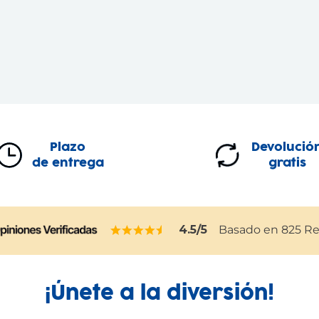
Plazo
Devolució
de entrega
gratis
4.5
/5
Basado en
825
Re
¡Únete a la diversión!