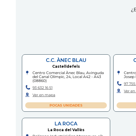
¿E
C.C. ÀNEC BLAU
Castelldefels
Centro Comercial Ànec Blau, Avinguda
Centro
del Canal Olímpic, 24, Local A42 - A43
Josep 
(
08860
)
97 755
93 632 16 51
Ver e
Ver en mapa
POCAS UNIDADES
LA ROCA
La Roca del Vallès