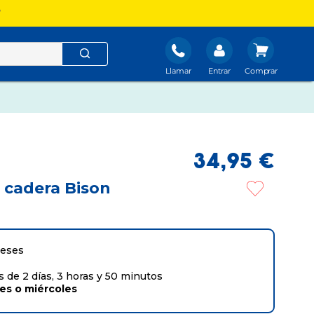
?
Llamar
Entrar
34
,
95
€
 cadera Bison
meses
 de 2 días, 3 horas y 50 minutos
tes
o
miércoles