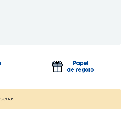
n
Papel
de regalo
señas