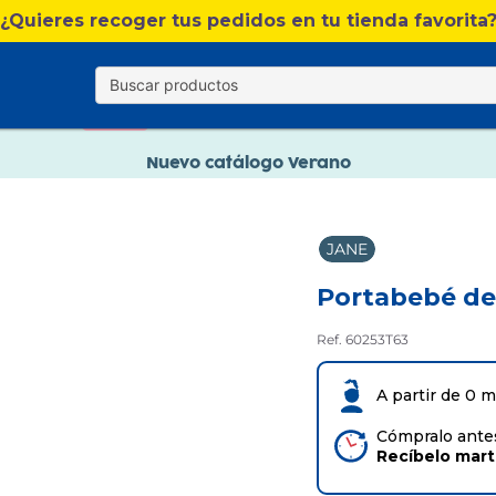
Nuevo catálogo Verano
¿Quieres recoger tus pedidos en tu tienda favorita
Envío gratis. A partir de 60€(excepto Baleares)
Paga en 3 plazos sin intereses
Nuevo catálogo Verano
Paga en 3 plazos sin intereses
JANE
Portabebé de
Ref. 60253T63
A partir de 0 
Cómpralo antes
Recíbelo
mar