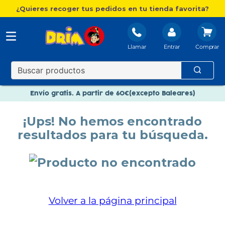
¿Quieres recoger tus pedidos en tu tienda favorita?
Llamar
Entrar
Nuevo catálogo Aire Libre
Envío gratis. A partir de 60€(excepto Baleares)
Paga en 3 plazos sin intereses
¡Ups! No hemos encontrado
Nuevo catálogo Aire Libre
resultados para tu búsqueda.
Paga en 3 plazos sin intereses
Volver a la página principal