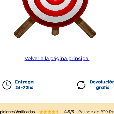
Volver a la página principal
Entrega
Devolució
24-72hs
gratis
4.5
/5
Basado en
829
Re