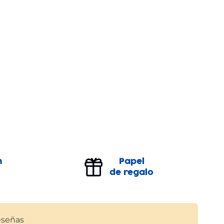
n
Papel
de regalo
señas