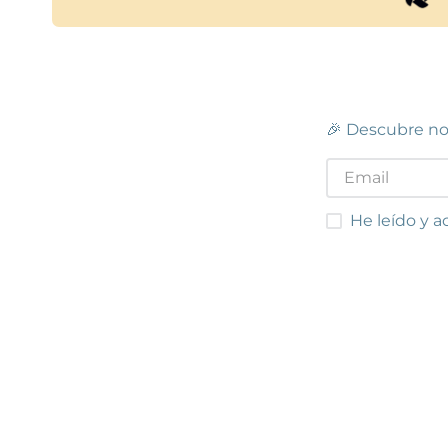
🎉 Descubre no
He leído y acep
He leído y a