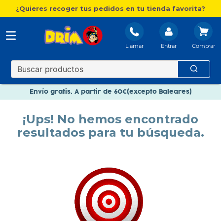
¿Quieres recoger tus pedidos en tu tienda favorita?
Llamar
Entrar
Nuevo catálogo Aire Libre
Envío gratis. A partir de 60€(excepto Baleares)
Paga en 3 plazos sin intereses
¡Ups! No hemos encontrado
Nuevo catálogo Aire Libre
resultados para tu búsqueda.
Paga en 3 plazos sin intereses