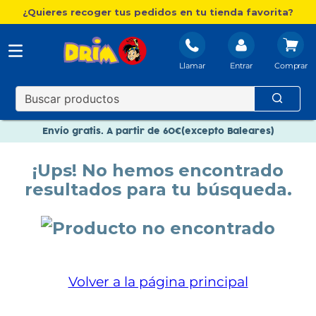
¿Quieres recoger tus pedidos en tu tienda favorita?
Llamar
Entrar
Nuevo catálogo Aire Libre
Envío gratis. A partir de 60€(excepto Baleares)
Paga en 3 plazos sin intereses
¡Ups! No hemos encontrado
Nuevo catálogo Aire Libre
resultados para tu búsqueda.
Paga en 3 plazos sin intereses
Volver a la página principal