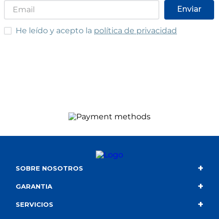
Enviar
He leído y acepto las condiciones
He leído y acepto la
política de privacidad
+
SOBRE NOSOTROS
+
Contacto
GARANTIA
+
Quiénes somos
Condiciones de compra
SERVICIOS