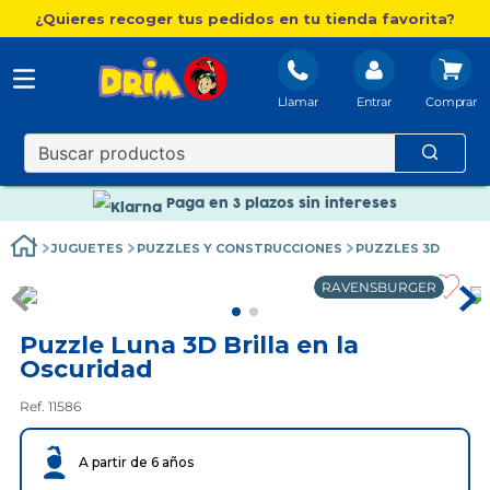
¿Quieres recoger tus pedidos en tu tienda favorita?
Llamar
Entrar
Nuevo catálogo Aire Libre
Envío gratis. A partir de 60€(excepto Baleares)
Paga en 3 plazos sin intereses
Nuevo catálogo Aire Libre
JUGUETES
PUZZLES Y CONSTRUCCIONES
PUZZLES 3D
Paga en 3 plazos sin intereses
RAVENSBURGER
Puzzle Luna 3D Brilla en la
Oscuridad
Ref. 11586
A partir de 6 años