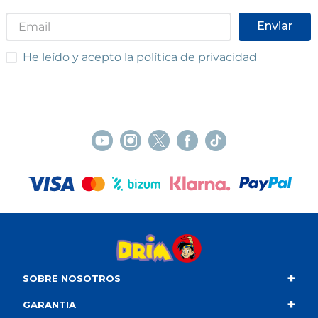
Enviar
He leído y acepto las condiciones
He leído y acepto la
política de privacidad
+
SOBRE NOSOTROS
+
Contacto
GARANTIA