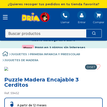
¿Quieres recoger tus pedidos en tu tienda favorita?
Nuevo catálogo Aire Libre
Llamar
Entrar
Envío gratis. A partir de 60€(excepto Baleares)
Paga en 3 plazos sin intereses
Nuevo catálogo Aire Libre
Paga en 3 plazos sin intereses
JUGUETES
PRIMERA INFANCIA Y PREESCOLAR
JUGUETES DE MADERA
DISET
Puzzle Madera Encajable 3
Cerditos
Ref. 59452
A partir de 12 meses