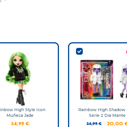
inbow High Style Icon
Rainbow High Shadow 
Muñeca Jade
Serie 2 Dia Mante
34
,
99
€
34
,
99
€
20
,
00