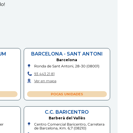
lo!
UM
BARCELONA - SANT ANTONI
Barcelona
Ronda de Sant Antoni, 28-30
(
08001
)
93 443 21 81
Ver en mapa
POCAS UNIDADES
C.C. BARICENTRO
Barberà del Vallès
er
Centro Comercial Baricentro, Carretera
de Barcelona, Km. 6,7
(
08210
)