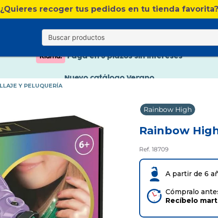
Nuevo catálogo Verano
¿Quieres recoger tus pedidos en tu tienda favorita
Envío gratis. A partir de 60€(excepto Baleares)
Paga en 3 plazos sin intereses
Nuevo catálogo Verano
LLAJE Y PELUQUERÍA
Paga en 3 plazos sin intereses
Rainbow High
Rainbow High
Ref. 18709
A partir de 6 a
Cómpralo antes
Recíbelo
mar