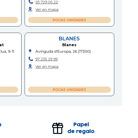
93 729 05 22
Ver en mapa
POCAS UNIDADES
BLANES
at
Blanes
ua, 9-11
Avinguda d'Europa, 26
(
17300
)
97 235 29 99
Ver en mapa
POCAS UNIDADES
MES
BARCELONA - SANTS
Barcelona
arrer de
Carrer de Sants, 28
(
08014
)
n
Papel
93 421 38 91
de regalo
Ver en mapa