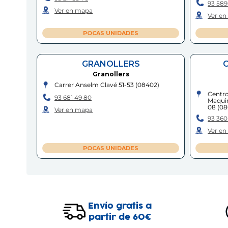
93 589
Ver en mapa
Ver e
POCAS UNIDADES
GRANOLLERS
C
Granollers
Carrer Anselm Clavé 51-53
(
08402
)
Centro
93 681 49 80
Maquin
08
(
08
Ver en mapa
93 360
Ver e
POCAS UNIDADES
CUBELLES
M
Cubelles
Carrer Roselló, 3, Local 13-14
(
08880
)
Carrer
Envío gratis a
32
(
08
93 895 41 05
partir de 60€
93 579
Ver en mapa