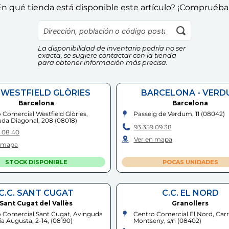
n qué tienda está disponible este artículo? ¡Compruéba
La disponibilidad de inventario podría no ser
exacta, se sugiere contactar con la tienda
para obtener información más precisa.
. WESTFIELD GLÒRIES
BARCELONA - VERD
Barcelona
Barcelona
 Comercial Westfield Glòries,
Passeig de Verdum, 11
(
08042
)
da Diagonal, 208
(
08018
)
93 359 09 38
 08 40
Ver en mapa
n mapa
STOCK DISPONIBLE
POCAS UNIDADES
C.C. SANT CUGAT
C.C. EL NORD
Sant Cugat del Vallès
Granollers
 Comercial Sant Cugat, Avinguda
Centro Comercial El Nord, Carr
ia Augusta, 2-14,
(
08190
)
Montseny, s/n
(
08402
)