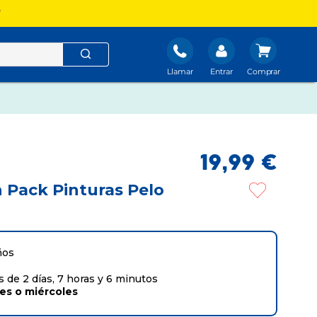
?
Llamar
Entrar
19
,
99
€
 Pack Pinturas Pelo
ños
 de 2 días, 7 horas y 6 minutos
tes
o
miércoles