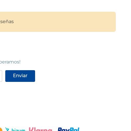
POCAS UNIDADES
señas
T
SANT FRUITÓS
Sant Fruitós de Bages
Carrer
Carretera de Berga, 1411
(
08272
)
93 876 95 78
Ver en mapa
speramos!
POCAS UNIDADES
Enviar
LLA
REUS
Reus
8221
)
Carrer Sant Joan, 36
(
43202
)
97 731 99 12
Ver en mapa
POCAS UNIDADES