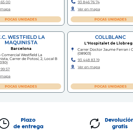
 65 00
93 846 76 74
n mapa
Ver en mapa
POCAS UNIDADES
POCAS UNIDADES
.C. WESTFIELD LA
COLLBLANC
MAQUINISTA
L'Hospitalet de Llobreg
Barcelona
Carrer Doctor Jaume Ferran i Cl
(
08903
)
 Comercial Westfield La
ista, Carrer de Potosí, 2, Local B
93 448 83 19
030
)
Ver en mapa
 99 57
n mapa
POCAS UNIDADES
POCAS UNIDADES
OLLET - GALLECS
IGUALADA - LES CO
Mollet del Vallès
Igualada
 de Francesc Ferrer i Guàrdia, 30-
Polígon Industrial les Comes, C
Plazo
Devolució
100
)
Lecco, 3
(
08700
)
de entrega
gratis
 47 28
93 805 15 98