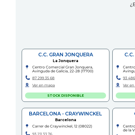
¿E
C.C. GRAN JONQUERA
C.C
La Jonquera
Centro Comercial Gran Jonquera,
Centro
Avinguda de Galícia, 22-28
(
17700
)
Avingu
87 299 35 68
93 486
Ver en mapa
Ver e
STOCK DISPONIBLE
BARCELONA - CRAYWINCKEL
Barcelona
Carrer de Craywinckel, 12
(
08022
)
Centro
de la V
93 211 33 76