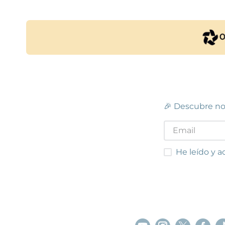
Ver e
POCAS UNIDADES
C.C. LES GAVARRES
Tarragona
Centro Comercial Les Gavarres, Carrer
Polígo
Josep Maria Folch i Torres, 7
(
43005
)
Carrer
97 755 49 23
93 881
Ver en mapa
Ver e
🎉 Descubre no
POCAS UNIDADES
C.C. PUNT DE MONTCADA
C.
He leído y acep
He leído y a
Montcada i Reixac
Centro Comercial Punt de Montcada,
Centro
Carrer Verdi, Passeig Sant Jordi
(
08110
)
de la B
93 575 19 28
93 494
Ver en mapa
Ver e
POCAS UNIDADES