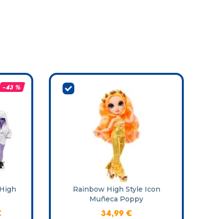
-
43 %
High
Rainbow High Style Icon
Muñeca Poppy
€
34
,
99
€