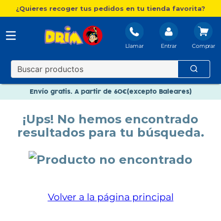
¿Quieres recoger tus pedidos en tu tienda favorita?
Llamar
Entrar
Nuevo catálogo Aire Libre
Envío gratis. A partir de 60€(excepto Baleares)
Paga en 3 plazos sin intereses
¡Ups! No hemos encontrado
Nuevo catálogo Aire Libre
resultados para tu búsqueda.
Paga en 3 plazos sin intereses
Volver a la página principal