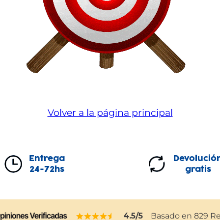
Volver a la página principal
Entrega
Devolució
24-72hs
gratis
4.5
/5
Basado en
829
Re