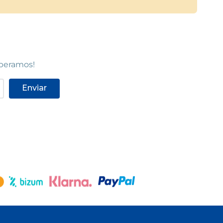
speramos!
Enviar