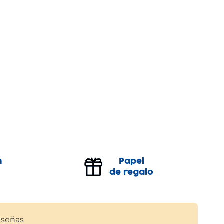
n
Papel
de regalo
señas