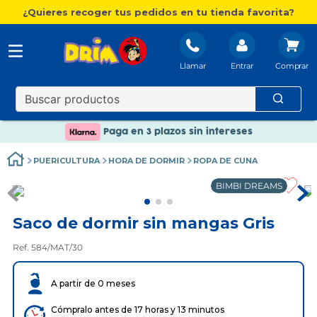
¿Quieres recoger tus pedidos en tu tienda favorita?
Llamar
Entrar
Nuevo catálogo Aire Libre
Envío gratis. A partir de 60€(excepto Baleares)
Paga en 3 plazos sin intereses
Nuevo catálogo Aire Libre
PUERICULTURA
HORA DE DORMIR
ROPA DE CUNA
Paga en 3 plazos sin intereses
BIMBI DREAMS
Saco de dormir sin mangas Gris
Ref. 584/MAT/30
A partir de 0 meses
Cómpralo antes de 17 horas y 13 minutos