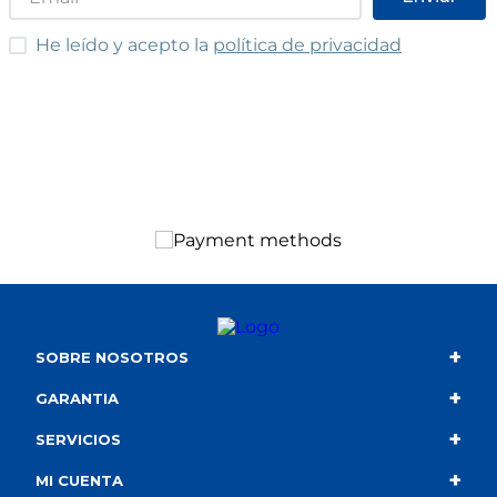
He leído y acepto las condiciones
He leído y acepto la
política de privacidad
+
SOBRE NOSOTROS
+
Contacto
GARANTIA
+
Quiénes somos
Condiciones de compra
SERVICIOS
+
Catálogo
Política de privacidad
Envío
MI CUENTA