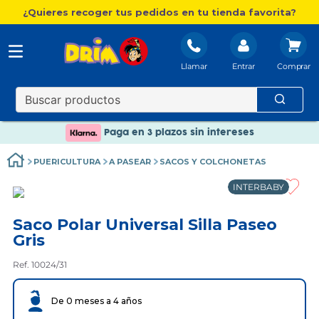
¿Quieres recoger tus pedidos en tu tienda favorita?
Llamar
Entrar
Nuevo catálogo Aire Libre
Envío gratis. A partir de 60€(excepto Baleares)
Paga en 3 plazos sin intereses
Nuevo catálogo Aire Libre
PUERICULTURA
A PASEAR
SACOS Y COLCHONETAS
Paga en 3 plazos sin intereses
INTERBABY
Saco Polar Universal Silla Paseo
Gris
Ref. 10024/31
De 0 meses a 4 años