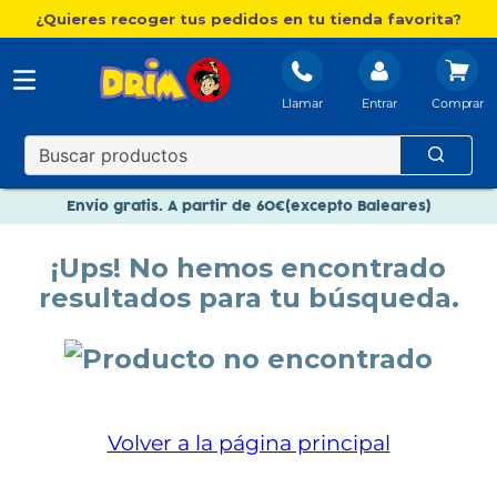
¿Quieres recoger tus pedidos en tu tienda favorita?
Llamar
Entrar
Nuevo catálogo Aire Libre
Envío gratis. A partir de 60€(excepto Baleares)
Paga en 3 plazos sin intereses
¡Ups! No hemos encontrado
Nuevo catálogo Aire Libre
resultados para tu búsqueda.
Paga en 3 plazos sin intereses
Volver a la página principal