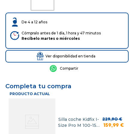
De 4 a 12 años
Cómpralo antes de 1 día, 1 hora y 47 minutos
Recíbelo
martes
o
miércoles
Ver disponibilidad en tienda
Completa tu compra
PRODUCTO ACTUAL
Silla coche Kidfix I-
229
,
90
€
Size Pro M 100-150
159
,
99
€
cm Space Black