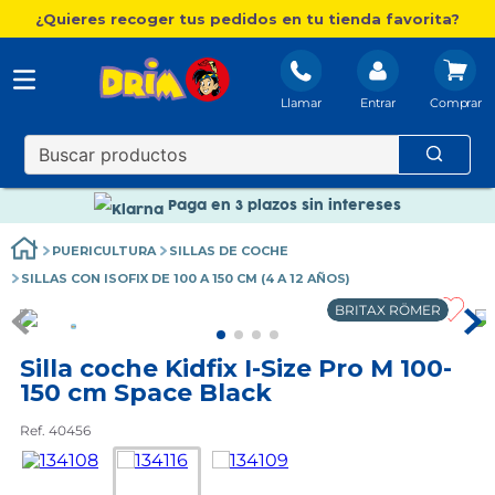
¿Quieres recoger tus pedidos en tu tienda favorita?
Llamar
Entrar
Nuevo catálogo Aire Libre
Envío gratis. A partir de 60€(excepto Baleares)
Paga en 3 plazos sin intereses
Nuevo catálogo Aire Libre
PUERICULTURA
SILLAS DE COCHE
Paga en 3 plazos sin intereses
SILLAS CON ISOFIX DE 100 A 150 CM (4 A 12 AÑOS)
BRITAX RÖMER
Silla coche Kidfix I-Size Pro M 100-
150 cm Space Black
Ref. 40456