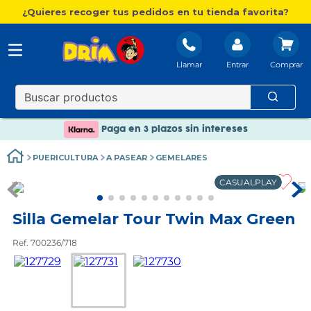
¿Quieres recoger tus pedidos en tu tienda favorita?
Llamar
Entrar
Nuevo catálogo Aire Libre
Envío gratis. A partir de 60€(excepto Baleares)
Paga en 3 plazos sin intereses
Nuevo catálogo Aire Libre
PUERICULTURA
A PASEAR
GEMELARES
Paga en 3 plazos sin intereses
CASUALPLAY
Silla Gemelar Tour Twin Max Green
Ref. 700236/718