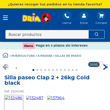
¿Quieres recoger tus pedidos en tu tienda favorita?
Llamar
Entrar
Nuevo catálogo Aire Libre
Envío gratis. A partir de 60€(excepto Baleares)
Paga en 3 plazos sin intereses
Nuevo catálogo Aire Libre
PUERICULTURA
A PASEAR
SILLAS DE PASEO
Paga en 3 plazos sin intereses
JANE
Silla paseo Clap 2 + 26kg Cold
black
Ref. 2324U82