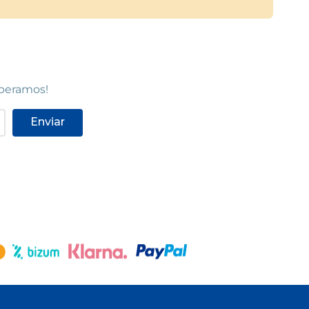
speramos!
Enviar