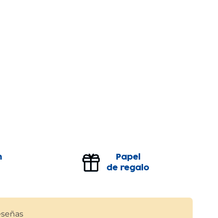
n
Papel
de regalo
señas