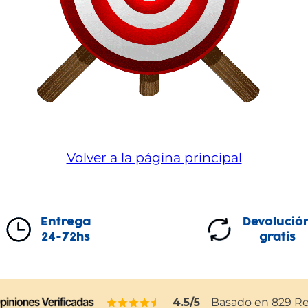
Volver a la página principal
Entrega
Devolució
24-72hs
gratis
4.5
/5
Basado en
829
Re