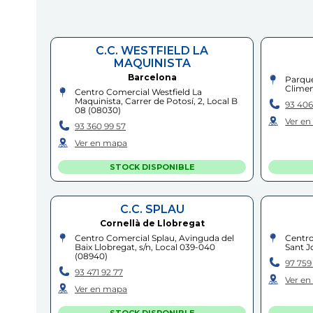
C.C. WESTFIELD LA
MAQUINISTA
Barcelona
Parque
Climen
Centro Comercial Westfield La
Maquinista, Carrer de Potosí, 2, Local B
93 406
08
(
08030
)
Ver e
93 360 99 57
Ver en mapa
STOCK DISPONIBLE
C.C. SPLAU
Cornellà de Llobregat
Centro Comercial Splau, Avinguda del
Centro
Baix Llobregat, s/n, Local 039-040
Sant Jo
(
08940
)
97 759
93 471 92 77
Ver e
Ver en mapa
STOCK DISPONIBLE