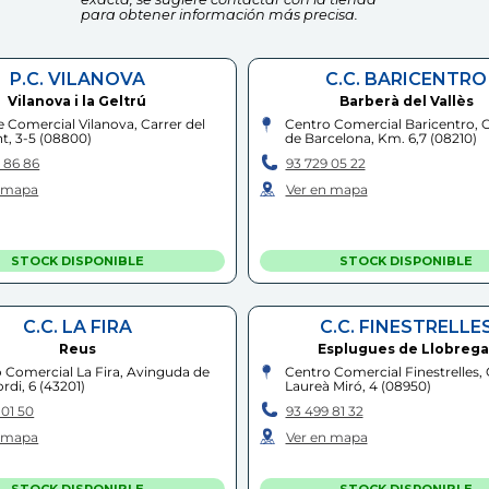
para obtener información más precisa.
P.C. VILANOVA
C.C. BARICENTRO
Vilanova i la Geltrú
Barberà del Vallès
 Comercial Vilanova, Carrer del
Centro Comercial Baricentro, 
t, 3-5
(
08800
)
de Barcelona, Km. 6,7
(
08210
)
 86 86
93 729 05 22
n mapa
Ver en mapa
STOCK DISPONIBLE
STOCK DISPONIBLE
C.C. LA FIRA
C.C. FINESTRELLE
Reus
Esplugues de Llobrega
 Comercial La Fira, Avinguda de
Centro Comercial Finestrelles, 
rdi, 6
(
43201
)
Laureà Miró, 4
(
08950
)
 01 50
93 499 81 32
n mapa
Ver en mapa
STOCK DISPONIBLE
STOCK DISPONIBLE