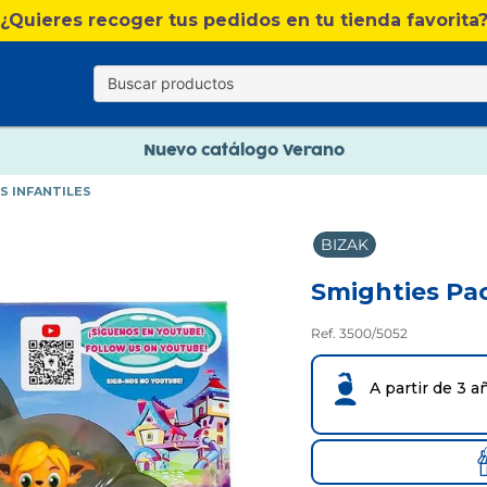
Nuevo catálogo Verano
¿Quieres recoger tus pedidos en tu tienda favorita
Envío gratis. A partir de 60€(excepto Baleares)
Paga en 3 plazos sin intereses
Nuevo catálogo Verano
S INFANTILES
Paga en 3 plazos sin intereses
BIZAK
Smighties Pa
Ref. 3500/5052
A partir de 3 a