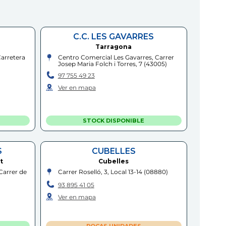
C.C. LES GAVARRES
Tarragona
Carretera
Centro Comercial Les Gavarres, Carrer
Josep Maria Folch i Torres, 7
(
43005
)
97 755 49 23
Ver en mapa
STOCK DISPONIBLE
S
CUBELLES
t
Cubelles
Carrer de
Carrer Roselló, 3, Local 13-14
(
08880
)
93 895 41 05
Ver en mapa
POCAS UNIDADES