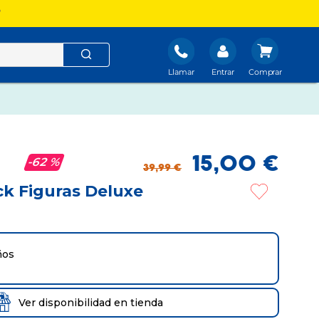
?
Llamar
Entrar
15
,
00
€
62 %
39
,
99
€
ck Figuras Deluxe
ños
Ver disponibilidad en tienda