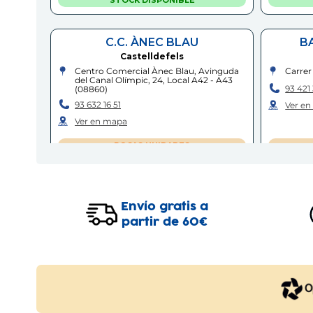
C.C. ÀNEC BLAU
B
Castelldefels
Centro Comercial Ànec Blau, Avinguda
Carrer
del Canal Olímpic, 24, Local A42 - A43
93 421 
(
08860
)
93 632 16 51
Ver e
Ver en mapa
POCAS UNIDADES
TERRASSA - FONT VELLA
Terrassa
Envío gratis a
Carrer de la Font Vella, 75-77
(
08221
)
Carrer
partir de 60€
93 783 08 37
97 731 
Ver en mapa
Ver e
POCAS UNIDADES