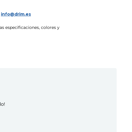
a
info@drim.es
s especificaciones, colores y
lo!