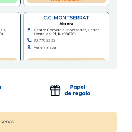
C.C. MONTSERRAT
Abrera
als,
Centro Comercial Montserrat, Carrer
0
)
Hostal del Pi, 10
(
08630
)
93 770 23 32
Ver en mapa
POCAS UNIDADES
C.C MÀGIC BADALONA
Badalona
n
Papel
Avinguda
Centro Comercial Màgic Badalona,
de regalo
Avinguda Salvador Espriu, 2, A12B
(
08917
)
93 224 59 26
Ver en mapa
señas
POCAS UNIDADES