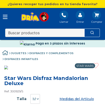
¿Quieres recoger tus pedidos en tu tienda favorita?
Llamar
Entrar
Nuevo catálogo Aire Libre
Envío gratis. A partir de 60€(excepto Baleares)
Paga en 3 plazos sin intereses
Nuevo catálogo Aire Libre
JUGUETES
DISFRACES Y COMPLEMENTOS
Paga en 3 plazos sin intereses
DISFRACES INFANTILES
STAR WARS
Star Wars Disfraz Mandalorian
Deluxe
Ref. 300929/S
Talla
Medidas del Artículo