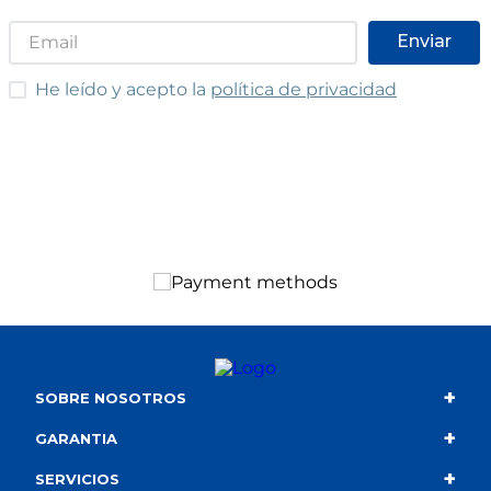
Enviar
He leído y acepto las condiciones
He leído y acepto la
política de privacidad
+
SOBRE NOSOTROS
+
Contacto
GARANTIA
+
Quiénes somos
Condiciones de compra
SERVICIOS