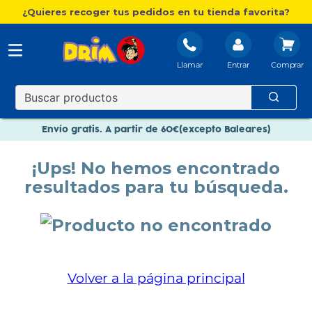
¿Quieres recoger tus pedidos en tu tienda favorita?
Llamar
Entrar
Nuevo catálogo Aire Libre
Envío gratis. A partir de 60€(excepto Baleares)
Paga en 3 plazos sin intereses
¡Ups! No hemos encontrado
Nuevo catálogo Aire Libre
resultados para tu búsqueda.
Paga en 3 plazos sin intereses
Volver a la página principal