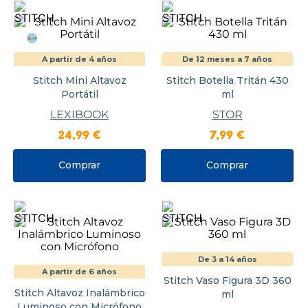
A partir de 4 años
De 12 meses a 7 años
Stitch Mini Altavoz
Stitch Botella Tritán 430
Portátil
ml
LEXIBOOK
STOR
24
,
99
€
7
,
99
€
Comprar
Comprar
De 3 a 14 años
A partir de 6 años
Stitch Vaso Figura 3D 360
Stitch Altavoz Inalámbrico
ml
Luminoso con Micrófono