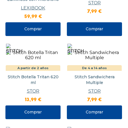
STOR
LEXIBOOK
7
,
99
€
59
,
99
€
Comprar
Comprar
A partir de 2 años
De 4 a 14 años
Stitch Botella Tritan 620
Stitch Sandwichera
ml
Multiple
STOR
STOR
13
,
99
€
7
,
99
€
Comprar
Comprar