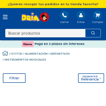
¿Quieres recoger tus pedidos en tu tienda favorita?
Llamar
Entrar
Nuevo catálogo Aire Libre
Envío gratis. A partir de 60€(excepto Baleares)
Paga en 3 plazos sin intereses
Nuevo catálogo Aire Libre
STITCH
ALIMENTACIÓN
DEPORTIVOS
Paga en 3 plazos sin intereses
INSTRUMENTOS MUSICALES
ORDENAR POR
Filtrar
Relevancia