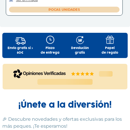
POCAS UNIDADES
IGUALADA - LES COMES
Igualada
Polígon Industrial les Comes, Carrer de Lecco, 3
(
08700
)
93 805 15 98
Envío gratis si >
Plazo
Devolución
Papel
60€
de entrega
gratis
de regalo
Ver en mapa
POCAS UNIDADES
C.C. ÀNEC BLAU
Castelldefels
Centro Comercial Ànec Blau, Avinguda del Canal Olímpic,
24, Local A42 - A43
(
08860
)
93 632 16 51
¡Únete a la diversión!
Ver en mapa
🎉 Descubre novedades y ofertas exclusivas para los
POCAS UNIDADES
más peques. ¡Te esperamos!