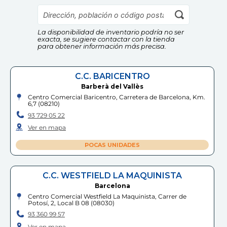
EDUCA
Información Adicional:
17
,
99
€
Instrucciones de uso y datos de contacto del fabricante
13
,
99
€
dentro del embalaje del producto. Si tienes dudas,
contáctanos a
info@drim.es
La disponibilidad de inventario podría no ser
Comprar
Comprar
exacta, se sugiere contactar con la tienda
para obtener información más precisa.
Cumple las normas europeas de
seguridad. Guarde esta información
para futuras consultas. Las
C.C. BARICENTRO
especificaciones, colores y contenidos
Barberà del Vallès
pueden variar respecto a los de la
ilustración.
Centro Comercial Baricentro, Carretera de Barcelona, Km.
6,7
(
08210
)
93 729 05 22
Ver en mapa
POCAS UNIDADES
C.C. WESTFIELD LA MAQUINISTA
Barcelona
Centro Comercial Westfield La Maquinista, Carrer de
Potosí, 2, Local B 08
(
08030
)
93 360 99 57
Ver en mapa