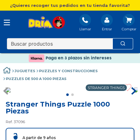
¿Quieres recoger tus pedidos en tu tienda favorita?
Llamar
Entrar
Nuevo catálogo Aire Libre
Envío gratis. A partir de 60€(excepto Baleares)
Paga en 3 plazos sin intereses
Nuevo catálogo Aire Libre
JUGUETES
PUZZLES Y CONSTRUCCIONES
Paga en 3 plazos sin intereses
PUZZLES DE 500 A 1000 PIEZAS
STRANGER THINGS
Stranger Things Puzzle 1000
Piezas
Ref. 37096
A partir de 9 años