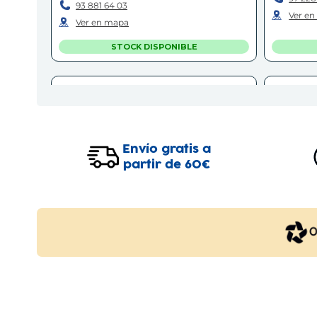
93 881 64 03
Ver e
Ver en mapa
STOCK DISPONIBLE
SABADELL
B
Sabadell
Carrer de Latorre, 9-11
(
08201
)
Carrer
93 710 55 85
93 215 
Envío gratis a
Ver en mapa
Ver e
partir de 60€
STOCK DISPONIBLE
GARROFA PARK
Vic
Parque Comercial Garrofa Park, Carrer
Avingu
de Sant Isidre 4, Local 3
(
08500
)
97 235
93 135 54 61
Ver e
Ver en mapa