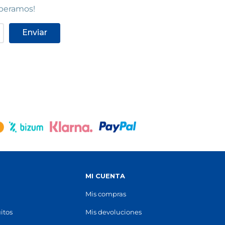
STOCK DISPONIBLE
speramos!
Enviar
ZCOA
C.C. TERRASSA PLAÇA
Terrassa
020
)
Centro Comercial Terrassa Plaça,
Avinguda del Vallès, 484
(
08227
)
93 832 62 48
Ver en mapa
STOCK DISPONIBLE
SANTA COLOMA
Santa Coloma de Gramenet
Avinguda de Santa Coloma, 30-32
(
08922
)
93 386 69 05
S
MI CUENTA
Ver en mapa
Mis compras
STOCK DISPONIBLE
itos
Mis devoluciones