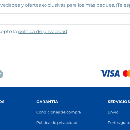
STOCK DISPONIBLE
STOCK DISPONIBLE
vedades y ofertas exclusivas para los más peques. ¡Te e
SANT FRUITÓS
BARCELONA - GUIPÚ
Sant Fruitós de Bages
Barcelona
to las condiciones
cepto la
política de privacidad
era de Berga, 1411
(
08272
)
Rambla de Guipúscoa, 140
(
08
 95 78
93 314 88 47
n mapa
Ver en mapa
STOCK DISPONIBLE
STOCK DISPONIBLE
IDA - ALCALDE COSTA
GIRONA
Lleida
Girona
 Alcalde Costa, 5
(
25002
)
Carrer Juli Garreta, 6
(
17002
)
 26 20
97 220 16 32
OS
GARANTIA
SERVICIO
n mapa
Ver en mapa
Condiciones de compra
Envío
STOCK DISPONIBLE
STOCK DISPONIBLE
Política de privacidad
Portes gratu