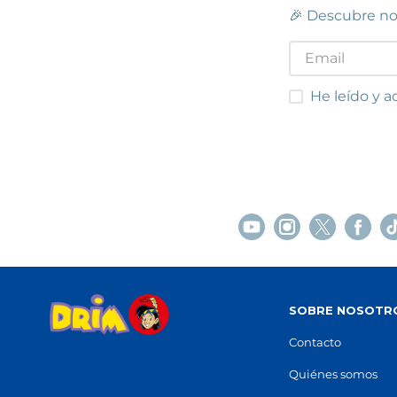
STOCK DISPONIBLE
🎉 Descubre no
LA ROCA
La Roca del Vallès
He leído y acep
He leído y a
Polígono Industrial Can Massaguer, s/n
Carret
(
08430
)
93 876
93 842 33 96
Ver e
Ver en mapa
STOCK DISPONIBLE
SITGES
LLE
Sitges
Avinguda d'Artur Carbonell, 18
(
08870
)
Carrer
93 894 63 97
97 327
SOBRE NOSOTR
Ver en mapa
Ver e
Contacto
STOCK DISPONIBLE
Quiénes somos