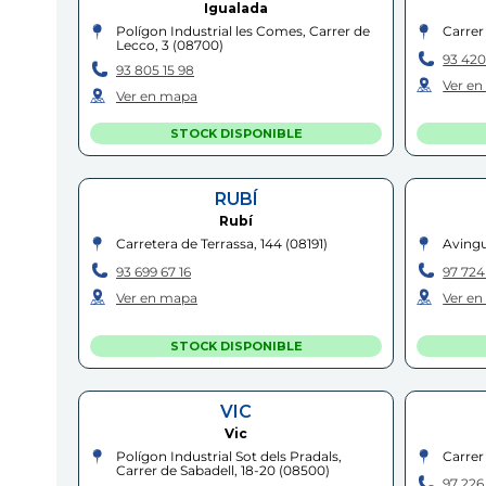
Igualada
Polígon Industrial les Comes, Carrer de
Carrer
Lecco, 3
(
08700
)
93 420
93 805 15 98
Ver e
Ver en mapa
STOCK DISPONIBLE
RUBÍ
Rubí
Carretera de Terrassa, 144
(
08191
)
Avingu
93 699 67 16
97 724 
Ver en mapa
Ver e
STOCK DISPONIBLE
VIC
Vic
Polígon Industrial Sot dels Pradals,
Carrer
Carrer de Sabadell, 18-20
(
08500
)
97 226