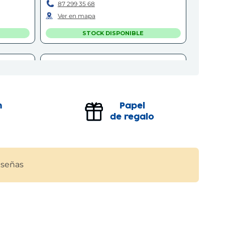
87 299 35 68
Ver en mapa
STOCK DISPONIBLE
EL VENDRELL
El Vendrell
190-192
Carrer del Segre, 17
(
43700
)
97 766 46 15
n
Papel
Ver en mapa
de regalo
STOCK DISPONIBLE
REUS
señas
Reus
8880
)
Carrer Sant Joan, 36
(
43202
)
97 731 99 12
Ver en mapa