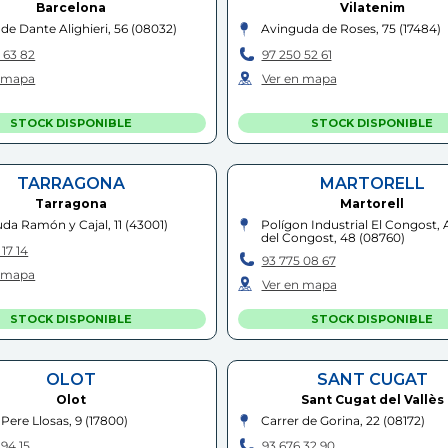
Barcelona
Vilatenim
 de Dante Alighieri, 56
(
08032
)
Avinguda de Roses, 75
(
17484
)
 63 82
97 250 52 61
n mapa
Ver en mapa
STOCK DISPONIBLE
STOCK DISPONIBLE
TARRAGONA
MARTORELL
Tarragona
Martorell
da Ramón y Cajal, 11
(
43001
)
Polígon Industrial El Congost,
del Congost, 48
(
08760
)
17 14
93 775 08 67
n mapa
Ver en mapa
STOCK DISPONIBLE
STOCK DISPONIBLE
OLOT
SANT CUGAT
Olot
Sant Cugat del Vallès
 Pere Llosas, 9
(
17800
)
Carrer de Gorina, 22
(
08172
)
 94 15
93 676 32 90