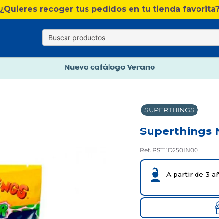
Nuevo catálogo Verano
¿Quieres recoger tus pedidos en tu tienda favorita
Envío gratis. A partir de 60€(excepto Baleares)
Paga en 3 plazos sin intereses
Nuevo catálogo Verano
Paga en 3 plazos sin intereses
SUPERTHINGS
Superthings 
Ref. PST11D250IN00
A partir de 3 a