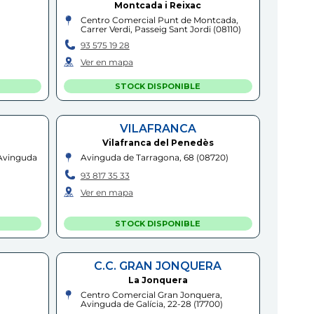
Montcada i Reixac
Centro Comercial Punt de Montcada,
Carrer Verdi, Passeig Sant Jordi
(
08110
)
93 575 19 28
Ver en mapa
STOCK DISPONIBLE
VILAFRANCA
Vilafranca del Penedès
 Avinguda
Avinguda de Tarragona, 68
(
08720
)
93 817 35 33
Ver en mapa
STOCK DISPONIBLE
C.C. GRAN JONQUERA
La Jonquera
Centro Comercial Gran Jonquera,
Avinguda de Galícia, 22-28
(
17700
)