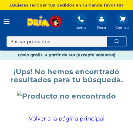
¿Quieres recoger tus pedidos en tu tienda favorita?
Llamar
Entrar
Nuevo catálogo Aire Libre
Envío gratis. A partir de 60€(excepto Baleares)
Paga en 3 plazos sin intereses
¡Ups! No hemos encontrado
Nuevo catálogo Aire Libre
resultados para tu búsqueda.
Paga en 3 plazos sin intereses
Volver a la página principal