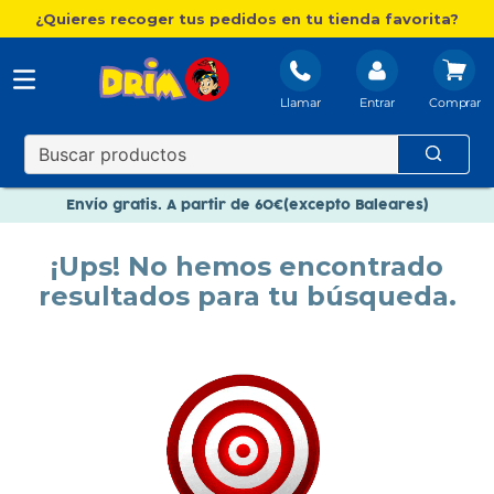
¿Quieres recoger tus pedidos en tu tienda favorita?
Llamar
Entrar
Nuevo catálogo Aire Libre
Envío gratis. A partir de 60€(excepto Baleares)
Paga en 3 plazos sin intereses
¡Ups! No hemos encontrado
Nuevo catálogo Aire Libre
resultados para tu búsqueda.
Paga en 3 plazos sin intereses