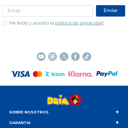
Enviar
He leído y acepto las condiciones
He leído y acepto la
política de privacidad
+
SOBRE NOSOTROS
+
Contacto
GARANTIA