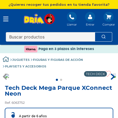
¿Quieres recoger tus pedidos en tu tienda favorita?
Llamar
Entrar
Nuevo catálogo Aire Libre
Envío gratis. A partir de 60€(excepto Baleares)
Paga en 3 plazos sin intereses
Nuevo catálogo Aire Libre
JUGUETES
FIGURAS Y FIGURAS DE ACCIÓN
Paga en 3 plazos sin intereses
PLAYSETS Y ACCESORIOS
TECH DECK
Tech Deck Mega Parque XConnect
Neon
Ref. 6063752
A partir de 6 años