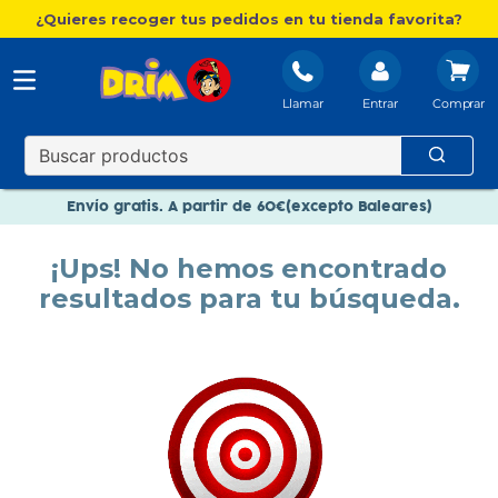
¿Quieres recoger tus pedidos en tu tienda favorita?
Llamar
Entrar
Nuevo catálogo Aire Libre
Envío gratis. A partir de 60€(excepto Baleares)
Paga en 3 plazos sin intereses
¡Ups! No hemos encontrado
Nuevo catálogo Aire Libre
resultados para tu búsqueda.
Paga en 3 plazos sin intereses