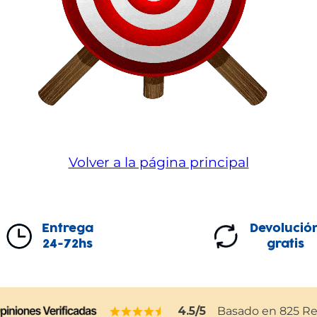
Volver a la página principal
Entrega
Devolució
24-72hs
gratis
4.5
/5
Basado en
825
Re