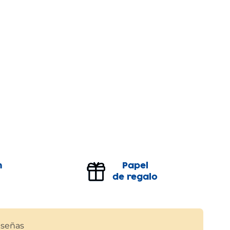
n
Papel
de regalo
señas