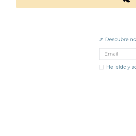
🎉 Descubre no
He leído y acep
He leído y a