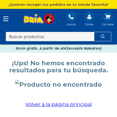
¿Quieres recoger tus pedidos en tu tienda favorita?
Llamar
Entrar
Nuevo catálogo Aire Libre
Envío gratis. A partir de 60€(excepto Baleares)
Paga en 3 plazos sin intereses
¡Ups! No hemos encontrado
Nuevo catálogo Aire Libre
resultados para tu búsqueda.
Paga en 3 plazos sin intereses
Volver a la página principal