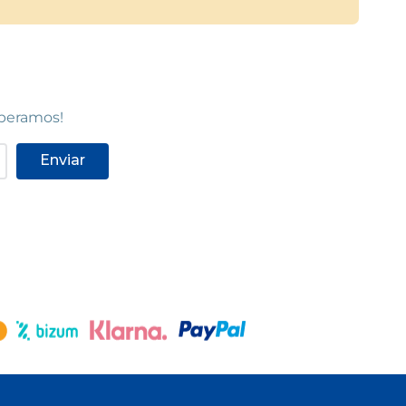
speramos!
Enviar