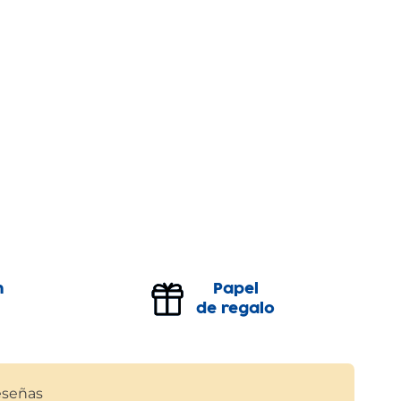
n
Papel
de regalo
señas