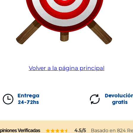
Volver a la página principal
Entrega
Devolució
24-72hs
gratis
4.5
/5
Basado en
824
Re