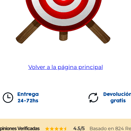
Volver a la página principal
Entrega
Devolució
24-72hs
gratis
4.5
/5
Basado en
824
Re