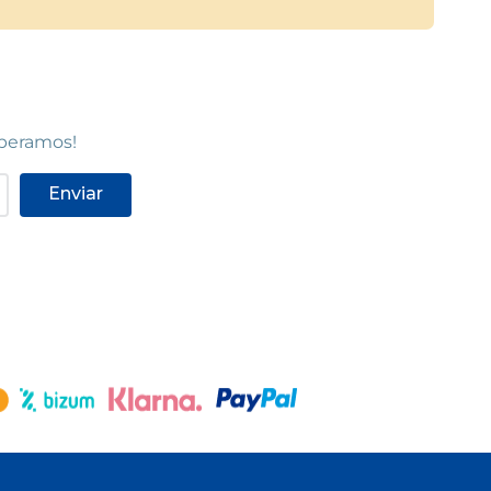
speramos!
Enviar