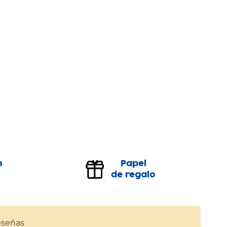
n
Papel
de regalo
señas