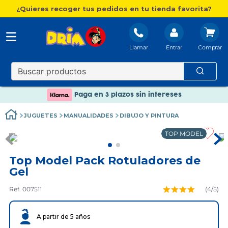
¿Quieres recoger tus pedidos en tu tienda favorita?
Llamar
Entrar
Nuevo catálogo Aire Libre
Envío gratis. A partir de 60€(excepto Baleares)
Paga en 3 plazos sin intereses
Nuevo catálogo Aire Libre
JUGUETES
MANUALIDADES
DIBUJO Y PINTURA
Paga en 3 plazos sin intereses
TOP MODEL
Top Model Pack Rotuladores de
Gel
Ref. 007511
(
4
/5)
A partir de 5 años