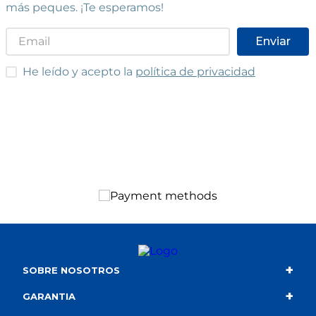
más peques. ¡Te esperamos!
Enviar
He leído y acepto las condiciones
He leído y acepto la
política de privacidad
+
SOBRE NOSOTROS
+
Contacto
GARANTIA