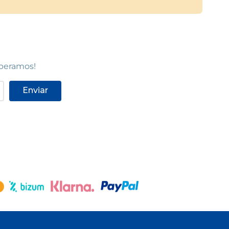
speramos!
Enviar