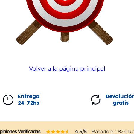
Volver a la página principal
Entrega
Devolució
24-72hs
gratis
4.5
/5
Basado en
824
Re