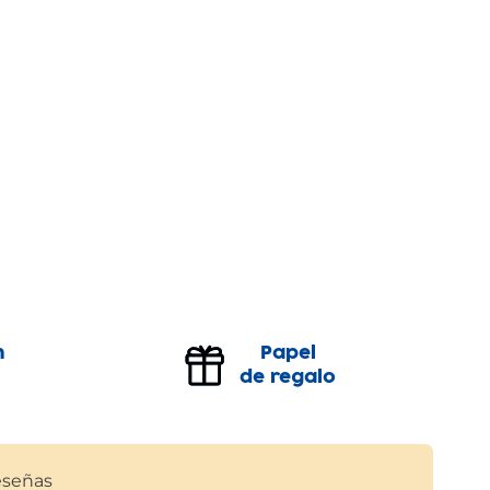
n
Papel
de regalo
señas