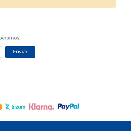
speramos!
Enviar