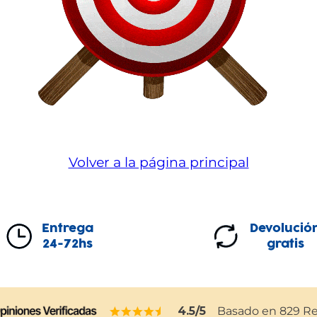
Volver a la página principal
Entrega
Devolució
24-72hs
gratis
4.5
/5
Basado en
829
Re