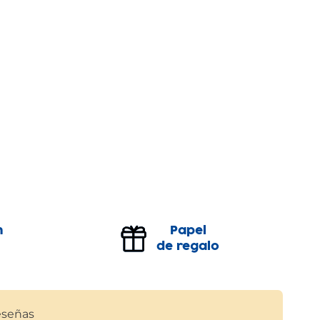
n
Papel
de regalo
señas