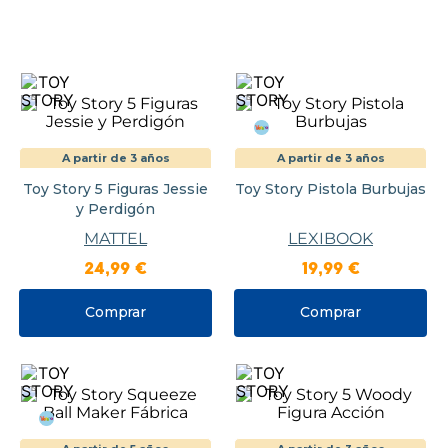
A partir de 3 años
A partir de 3 años
Toy Story 5 Figuras Jessie
Toy Story Pistola Burbujas
y Perdigón
MATTEL
LEXIBOOK
24
,
99
€
19
,
99
€
Comprar
Comprar