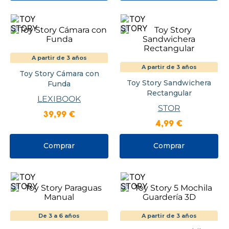
A partir de 3 años
A partir de 3 años
Toy Story Cámara con
Toy Story Sandwichera
Funda
Rectangular
LEXIBOOK
STOR
39
,
99
€
4
,
99
€
Comprar
Comprar
De 3 a 6 años
A partir de 3 años