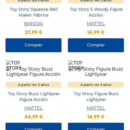
A partir de 5 años
A partir de 3 años
Toy Story Squeeze Ball
Toy Story 5 Woody Figura
Maker Fábrica
Acción
BANDAI
MATTEL
27
,
99
€
14
,
99
€
Comprar
Comprar
A partir de 3 años
A partir de 3 años
Toy Story Buzz Lightyear
Toy Story Figura Buzz
Figura Acción
Lightyear
MATTEL
MATTEL
44
,
99
€
14
,
99
€
Comprar
Comprar