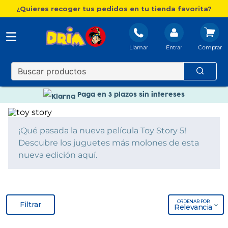
¿Quieres recoger tus pedidos en tu tienda favorita?
Llamar
Entrar
Nuevo catálogo Aire Libre
Envío gratis. A partir de 60€(excepto Baleares)
Paga en 3 plazos sin intereses
Nuevo catálogo Aire Libre
Paga en 3 plazos sin intereses
¡Qué pasada la nueva película Toy Story 5!
Descubre los juguetes más molones de esta
nueva edición aquí.
ORDENAR POR
Filtrar
Relevancia